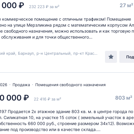
 000 ₽
27 м
232 223 ₽ за м²
е коммерческое помещение с отличным трафиком! Помещение
но на улице Мерзликина рядом с математическим корпусом Ал
 свободного назначения, можно использовать и как торговую 
 обслуживания и для точки общественного...
ий край
,
Барнаул
,
р-н Центральный
,
пр-кт Красноармейский
, 94
Под
2026
Продажа
Помещения свободного назначения
0 000 ₽
803 м²
22 416 ₽ за м²
197 Продается 2х этажное здание 803 кв. м. в центре города по 
л. Силикатная 10, на участке 15 соток ( земельный участок в аре
обственность 660 000 руб., строение размером 34х12). Возмож
ание под производство или в качестве склада....