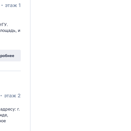
²
этаж 1
тГУ.
площадь, и
робнее
этаж 2
адресу: г.
нде,
ное