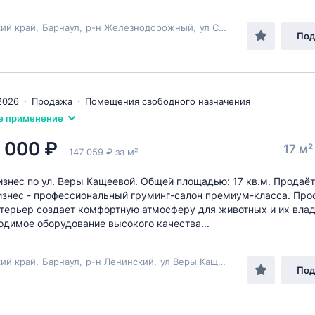
ий край
,
Барнаул
,
р-н Железнодорожный
,
ул Силикатная
, 10
Под
2026
Продажа
Помещения свободного назначения
е применение
 000 ₽
17 м
147 059 ₽ за м²
изнес по ул. Веры Кащеевой. Общей площадью: 17 кв.м. Продаё
изнес - профессиональный груминг-салон премиум-класса. Про
терьер создает комфортную атмосферу для животных и их влад
одимое оборудование высокого качества...
ий край
,
Барнаул
,
р-н Ленинский
,
ул Веры Кащеевой
, 17А
Под