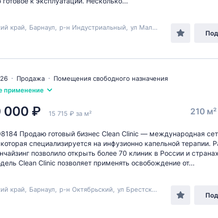
 готовое к эксплуатации. Несколько...
ий край
,
Барнаул
,
р-н Индустриальный
,
ул Малахова
, 79а
Под
026
Продажа
Помещения свободного назначения
е применение
 000 ₽
210 м
15 715 ₽ за м²
08184 Продаю готовый бизнес Clean Clinic — международная се
 которая специализируется на инфузионно капельной терапии. Р
нчайзинг позволило открыть более 70 клиник в России и страна
дель Clean Clinic позволяет применять освобождение от...
ий край
,
Барнаул
,
р-н Октябрьский
,
ул Брестская
, 1Б
Под