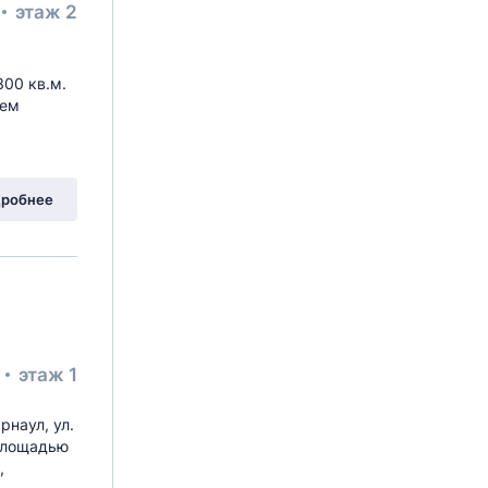
этаж 2
300 кв.м.
сем
робнее
²
этаж 1
рнаул, ул.
площадью
,