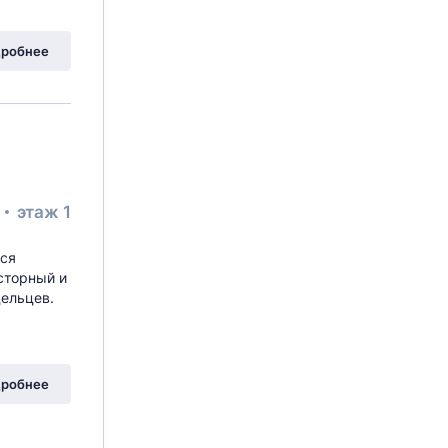
робнее
²
этаж 1
тся
сторный и
ельцев.
робнее