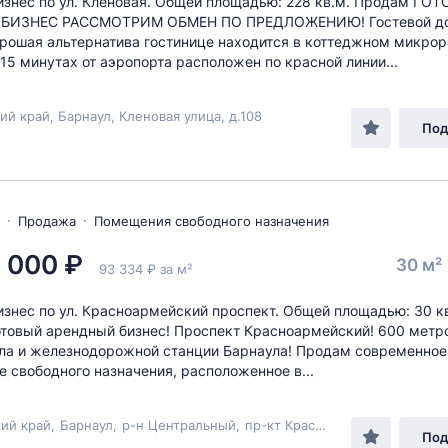
изнес по ул. Кленовая. Общей площадью: 228 кв.м. Продам ГО
 БИЗНЕС РАССМОТРИМ ОБМЕН ПО ПРЕДЛОЖЕНИЮ! Гостевой д
рошая альтернатива гостинице находится в коттеджном микро
 15 минутах от аэропорта расположен по красной линии...
ий край, Барнаул, Кленовая улица, д.108
Под
Продажа
Помещения свободного назначения
 000 ₽
30 м²
93 334 ₽ за м²
изнес по ул. Красноармейский проспект. Общей площадью: 30 к
товый арендный бизнес! Проспект Красноармейский! 600 метро
ла и железнодорожной станции Барнаула! Продам современное
 свободного назначения, расположенное в...
ий край
,
Барнаул
,
р-н Центральный
,
пр-кт Красноармейский
, 112А
Под