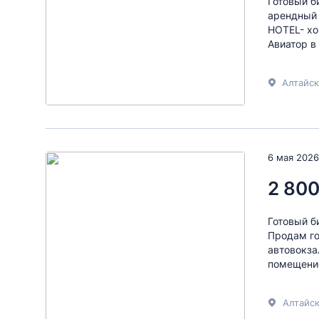
Готовый б
арендный
HОTЕL- хо
Авиатор в
Алтайск
6 мая 2026
2 800
Готовый б
Продам го
автовокза
помещение
Алтайск