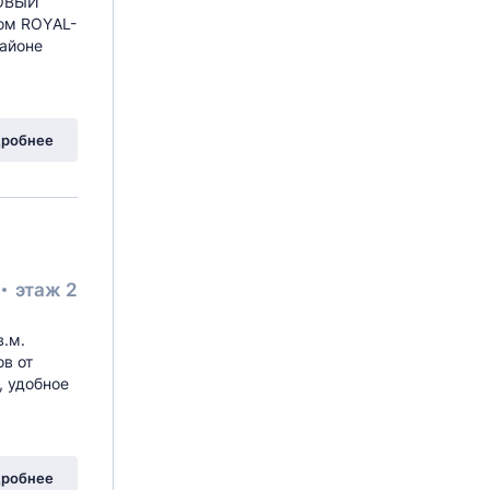
ТОВЫЙ
ом RОYАL-
районе
робнее
этаж 2
в.м.
в от
, удобное
робнее