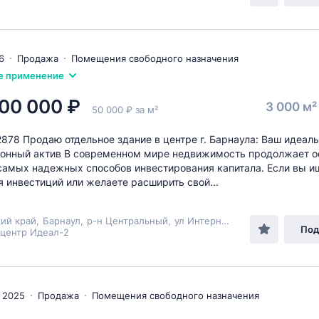
6
Продажа
Помещения свободного назначения
е применение
00 000 ₽
3 000 м
50 000 ₽ за м²
2878 Продаю отдельное здание в центре г. Барнаула: Ваш идеал
онный актив В современном мире недвижимость продолжает о
самых надежных способов инвестирования капитала. Если вы и
я инвестиций или желаете расширить свой...
ий край
,
Барнаул
,
р-н Центральный
,
ул Интернациональная
, 122
Под
-центр Идеал-2
 2025
Продажа
Помещения свободного назначения