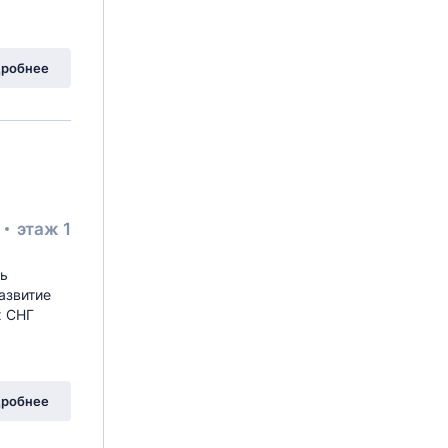
робнее
²
этаж 1
ть
азвитие
х СНГ
робнее