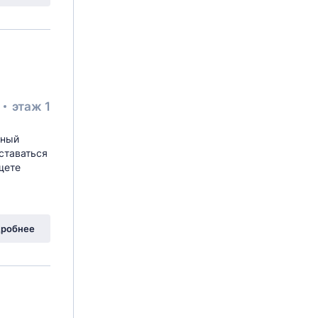
²
этаж 1
ьный
ставаться
щете
робнее