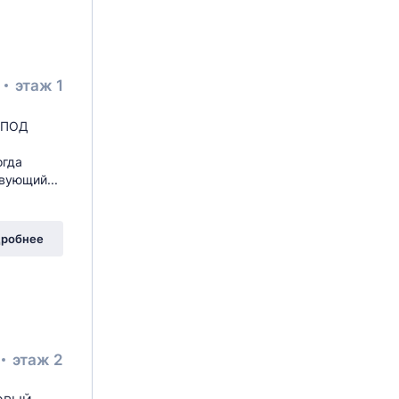
²
этаж 1
С ПОД
огда
вующий...
робнее
этаж 2